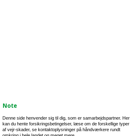
Håndværkernetværk
Til dig som samarbejdspartner
Note
Denne side henvender sig til dig, som er samarbejdspartner. Her
kan du hente forsikringsbetingelser, læse om de forskellige typer
af vejr-skader, se kontaktoplysninger på håndværkere rundt
omkring i hele landet og meget mere.