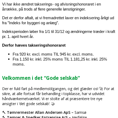
Vi har ikke ændret takserings- og afvisningshonoraret i en
årrække, på trods af flere generelle lønstigninger.
Det er derfor aftalt, at vi fremadrettet laver en indeksering årligt ud
fra ”Indeks for byggeri og anlæg”.
Indeksperioden løber fra 1/1 til 31/12 og ændringerne træder i kraft
pr. 1. april hvert år.
Derfor hæves takseringshonoraret
Fra 920 kr. excl. moms TIL 945 kr. excl. moms.
Fra 1.150 kr. inkl. 25% moms TIL 1.181,25 kr. inkl. 25%
moms.
Velkommen i det “Gode selskab”
Der er fuld fart på medlemstilgangen, og det glæder os! 🚀 For at
sikre, at alle fortsat får behandling i topklasse, har vi udvidet
håndværkernetværket. Vi er stolte af at præsentere tre nye
ansigter i ‘det gode selskab’: 🤝
🔨
Tømrermester Allan Andersen ApS –
Samsø
🔨
Tømrer & Snedker Entreprise A/S –
Herfølge