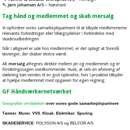
🔨
Jørn Johansen A/S –
Næstved
Tag hånd og medlemmet og skab mersalg
Vi opfordrer vores samarbejdspartnere til at tilbyde medlemmerne
relevante forbedringer eller tillægsydelser i forbindelse med
skadesudbedringen.
Når I alligevel er ude hos medlemmet, er det oplagt at foreslå
løsninger, der skaber ekstra værdi.
Alt
mersalg
afregnes direkte mellem jer og medlemmet og er
forsikringssagen uvedkommende. Husk, at selv en afvisning af
dækning kan vendes til en god oplevelse, hvis I proaktivt tilbyder
at hjælpe medlemmet med opgaven for egen regning.
GF Håndværkernetværket
Geografisk områdekort
over vores gode samarbejdspartnere
Tømrer
,
Murer
,
VVS
,
Kloak
,
Elektriker
,
Sporing
SKADESERVICE
POLYGON A/S og BELFOR A/S