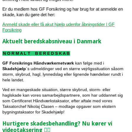
Er du medlem hos GF Forsikring og har brug for at anmelde en
skade, kan du gøre det her:
Anmeld skade eller få akut hjælp udenfor åbningstider | GF
Forsikring
Aktuelt beredskabsniveau i Danmark
N O R M A L T B E R E D S K A B
GF Forsikrings Håndværkernetværk
kan følge med i
Skadehjælp
`s
udmeldinger ved en større vejrligssituation såsom
storm, skybrud, hagl, lynnedslag eller lignende hændelser rundt i
hele landet.
Ved en mangeskade situation, større skybrud, storm- eller
haglskade kan vores samarbejdspartnere, som har uddannet sig
som Certificeret
Håndværkstaksator, efter aftale med vores
Taksatorchef Nikolaj Clasen – modtage opgaver som ekstern
bygningstaksator for Skadehjælp!
Hurtigere skadesbehandling? Nu kører vi
videotaksering 