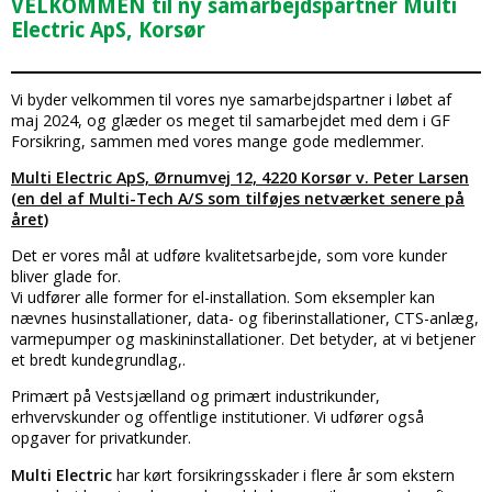
VELKOMMEN til ny samarbejdspartner Multi
Electric ApS, Korsør
Vi byder velkommen til vores nye samarbejdspartner i løbet af
maj 2024, og glæder os meget til samarbejdet med dem i GF
Forsikring, sammen med vores mange gode medlemmer.
Multi Electric ApS, Ørnumvej 12, 4220 Korsør v. Peter Larsen
(en del af Multi-Tech A/S som tilføjes netværket senere på
året)
Det er vores mål at udføre kvalitetsarbejde, som vore kunder
bliver glade for.
Vi udfører alle former for el-installation. Som eksempler kan
nævnes husinstallationer, data- og fiberinstallationer, CTS-anlæg,
varmepumper og maskininstallationer. Det betyder, at vi betjener
et bredt kundegrundlag,.
Primært på Vestsjælland og primært industrikunder,
erhvervskunder og offentlige institutioner. Vi udfører også
opgaver for privatkunder.
Multi Electric
har kørt forsikringsskader i flere år som ekstern