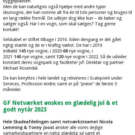
byggepladsen.
Men de kan naturligvis også hjælpe med andre typer
skurvogne, der kan rumme alt fra én til tolv personer og bruges til
en lang række formål. De udlejer dog ikke kun – de køber og
sælger også. Har I en vogn, som skal sælges? Tag gerne
kontakt!
Selskabet er stiftet tilbage i 2016. Siden dengang er det gået
rigtig stærkt og de er i kraftig vækst. De har i 2019
indkøbt
145
nye vogne, i 2020
68
nye vogne, i
2021
140
nye vogne, samt
120
nye vogne i 2022. Så de udvider
konstant deres vognpark og faciliteter jvf. Direktør og partner
Michael Rosendal.
De kan benyttes i hele landet og rekvireres i Scalepoint under
Services, Profession Andre; samt er på "prøve" de første 3
måneder.
GF Netværket ønskes en glædelig jul & et
godt nytår 2023
Hele Skadeafdelingen samt netværksteamet Nicola
Lemming & Tonny Joost
ønsker alle vores dejlige
samarbejdspartnere en rigtig glædelig jul samt et