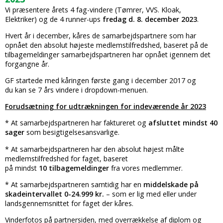
Vi præsentere årets 4 fag-vindere (Tømrer, VVS. Kloak,
Elektriker) og de 4 runner-ups
fredag d. 8. december 2023
.
Hvert år i december, kåres de samarbejdspartnere som har
opnået den absolut højeste medlemstilfredshed, baseret på de
tilbagemeldinger samarbejdspartneren har opnået igennem det
forgangne år.
GF startede med kåringen første gang i december 2017 og
du kan se 7 års vindere i dropdown-menuen.
Forudsætning for udtrækningen for indeværende år 2023
* At samarbejdspartneren har faktureret og
afsluttet mindst 40
sager
som besigtigelsesansvarlige.
* At samarbejdspartneren har den absolut højest målte
medlemstilfredshed for faget, baseret
på mindst
10 tilbagemeldinger
fra vores medlemmer.
* At samarbejdspartneren samtidig har en
middelskade på
skadeintervallet 0-24.999 kr.
– som er lig med eller under
landsgennemsnittet for faget der kåres.
Vinderfotos på partnersiden, med overrækkelse af diplom og