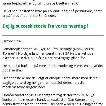
samarbejdspartner og vil nu prøve kræfter med GF.
De vil her i opstarten køre på Lolland i nogle få postnumre, samt
er på "prøve" de første 3 måneder.
Dejlig succeshistorie fra vores hverdag !
Oktober 2023
Samarbejdspartner MD-Byg ApS fra Helsinge (Kloak, Murer,
Tømrer) i Nordsjælland har været med i GF Netværket siden
oktober 2018 dvs. nu 5 år og det er vi rigtigt glade for.
De har altid budt ind på vores ERFA-møder og været en del af det
gode selskab.
Det seneste år har de valgt at arbejde endnu mere med deres
daglige adfærd og herigennem opnået deres højeste
medlemsscore nogensinde!
Områdetaksator Niels Nedergaard tog derfor forbi MD-Byg
kontoret hos mester / håndværkstaksator Dan Sørensen og
administrationschef Charlotte Sørensen – med en lille lagkage for