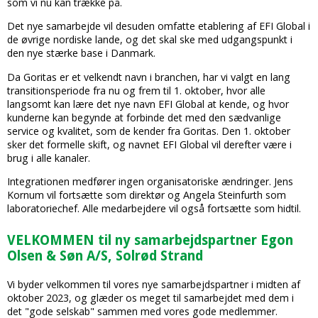
som vi nu kan trække på.
Det nye samarbejde vil desuden omfatte etablering af EFI Global i
de øvrige nordiske lande, og det skal ske med udgangspunkt i
den nye stærke base i Danmark.
Da Goritas er et velkendt navn i branchen, har vi valgt en lang
transitionsperiode fra nu og frem til 1. oktober, hvor alle
langsomt kan lære det nye navn EFI Global at kende, og hvor
kunderne kan begynde at forbinde det med den sædvanlige
service og kvalitet, som de kender fra Goritas. Den 1. oktober
sker det formelle skift, og navnet EFI Global vil derefter være i
brug i alle kanaler.
Integrationen medfører ingen organisatoriske ændringer. Jens
Kornum vil fortsætte som direktør og Angela Steinfurth som
laboratoriechef. Alle medarbejdere vil også fortsætte som hidtil.
VELKOMMEN til ny samarbejdspartner Egon
Olsen & Søn A/S, Solrød Strand
Vi byder velkommen til vores nye samarbejdspartner i midten af
oktober 2023, og glæder os meget til samarbejdet med dem i
det "gode selskab" sammen med vores gode medlemmer.