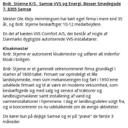
Brdr. Stjerne K/S, Samsø VVS og Energi, Besser Smedegade
7, 8305 Samsø
Mester Ole Klejs Hemmingsen har kørt eget firma i mere end 35
år, og Brdr. Stjerne beskæftiger 10-12 medarbejdere.
En del af kæden VVS Comfort A/S, der består af nogle af
Danmarks dygtigste autoriserede VVS-installatører.
Kloakmester
Brdr. Stjerne er autoriseret kloakmester og udfører alt indenfor
kloak i boligen.
Brdr. Stjerne er et gammelt velrenommeret firma grundlagt i
starten af 1800-tallet. Firmaet var oprindeligt et lille
landsbysmedie, men som mekaniseringen tog fart i 1950´erne
udviklede firmaet sig til at være en moderne virksomhed, som
beskæftigede sig med salg og service af traktorer og
landbrugsmaskiner samt installering af vand og
varmeinstallationer i hjemmene. I dag er landbrugsdelen solgt fra,
og vi koncentrerer os nu udelukkende om de øvrige aktiviteter.
De kører kun på dejlige Samsø og er på "prøve" de første 3
måneder.