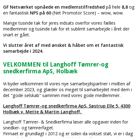
GF Netværket opnåede en medlemstilfredshed
på hele
8,8
og
en fantastisk
NPS på 60
(Net Promotor Score) – wow, wow.
Mange tusinde tak for jeres indsats overfor vores fælles
medlemmer og tusinde tak for et sublimt samarbejde i året der
snart er gået.
Vi slutter året af med ønsket & håbet om et fantastisk
samarbejde i 2024.
VELKOMMEN til Langhoff Tømrer-og
snedkerfirma ApS, Holbæk
Vi byder velkommen til vores nye samarbejdspartner i midten af
december 2023, og glæder os meget til samarbejdet med dem i
det "gode selskab" sammen med vores gode medlemmer.
Langhoff Tømrer-og snedkerfirma ApS, Søstrup Elle 5, 4300
Holbæk v. Mette & Martin Langhoff,
Langhoff Tømrer- & Snedkerfirma løser alle opgaver inden for
snedker- og tømrerfaget.
​Firmaet er grundlagt i 2012 og er siden da vokset støt, vi er i dag