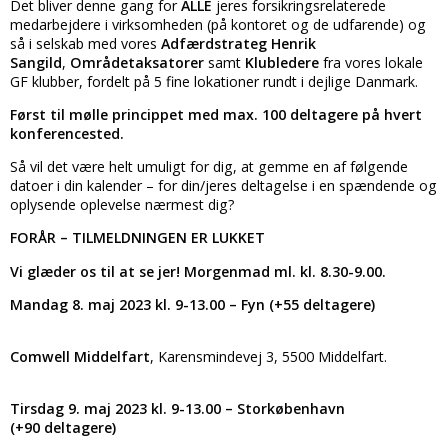
Det bliver denne gang for
ALLE
jeres forsikringsrelaterede
medarbejdere i virksomheden (på kontoret og de udfarende) og
så i selskab med vores
Adfærdstrateg Henrik
Sangild
,
Områdetaksatorer
samt
Klubledere
fra vores lokale
GF klubber, fordelt på 5 fine lokationer rundt i dejlige Danmark.
Først til mølle princippet med max. 100 deltagere på hvert
konferencested.
Så vil det være helt umuligt for dig, at gemme en af følgende
datoer i din kalender – for din/jeres deltagelse i en spændende og
oplysende oplevelse nærmest dig?
FORÅR –
TILMELDNINGEN ER LUKKET
Vi glæder os til at se jer! Morgenmad ml. kl. 8.30-9.00.
Mandag 8. maj 2023 kl. 9-13.00 – Fyn (+55 deltagere)
Comwell Middelfart
, Karensmindevej 3, 5500 Middelfart.
Tirsdag 9. maj 2023 kl. 9-13.00 – Storkøbenhavn
(+90 deltagere)