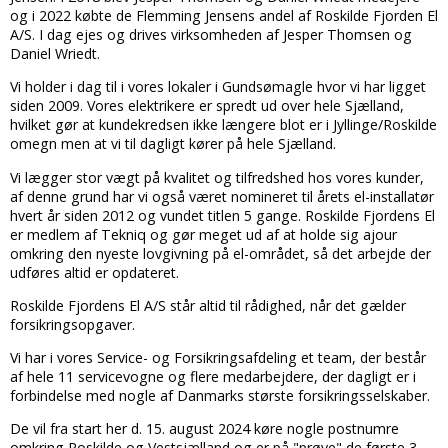
og i 2022 købte de Flemming Jensens andel af Roskilde Fjorden El
A/S. I dag ejes og drives virksomheden af Jesper Thomsen og
Daniel Wriedt.
Vi holder i dag til i vores lokaler i Gundsømagle hvor vi har ligget
siden 2009. Vores elektrikere er spredt ud over hele Sjælland,
hvilket gør at kundekredsen ikke længere blot er i Jyllinge/Roskilde
omegn men at vi til dagligt kører på hele Sjælland.
Vi lægger stor vægt på kvalitet og tilfredshed hos vores kunder,
af denne grund har vi også været nomineret til årets el-installatør
hvert år siden 2012 og vundet titlen 5 gange. Roskilde Fjordens El
er medlem af Tekniq og gør meget ud af at holde sig ajour
omkring den nyeste lovgivning på el-området, så det arbejde der
udføres altid er opdateret.
Roskilde Fjordens El A/S står altid til rådighed, når det gælder
forsikringsopgaver.
Vi har i vores Service- og Forsikringsafdeling et team, der består
af hele 11 servicevogne og flere medarbejdere, der dagligt er i
forbindelse med nogle af Danmarks største forsikringsselskaber.
De vil fra start her d. 15. august 2024 køre nogle postnumre
omkring Roskilde og Vestsjælland og er på "prøve" de første 3