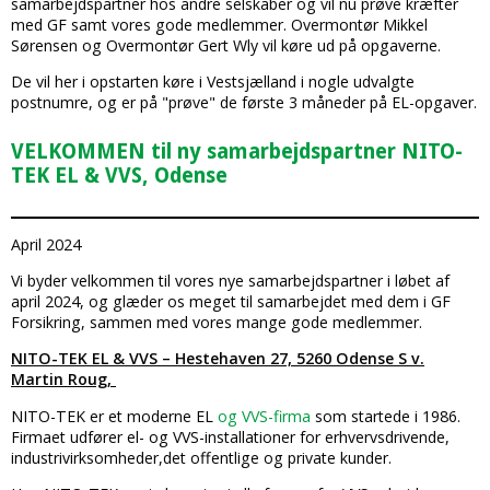
samarbejdspartner hos andre selskaber og vil nu prøve kræfter
med GF samt vores gode medlemmer. Overmontør Mikkel
Sørensen og Overmontør Gert Wly vil køre ud på opgaverne.
De vil her i opstarten køre i Vestsjælland i nogle udvalgte
postnumre, og er på "prøve" de første 3 måneder på EL-opgaver.
VELKOMMEN til ny samarbejdspartner NITO-
TEK EL & VVS, Odense
April 2024
Vi byder velkommen til vores nye samarbejdspartner i løbet af
april 2024, og glæder os meget til samarbejdet med dem i GF
Forsikring, sammen med vores mange gode medlemmer.
NITO-TEK EL & VVS – Hestehaven 27, 5260 Odense S v.
Martin Roug,
NITO-TEK er et moderne EL
og VVS-firm​a
som startede i 1986.​​
Firmaet udfører el- og VVS-installationer for erhvervsdrivende,
industrivirksomheder,det offentlige og private kunder.​​