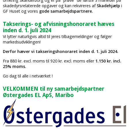
omkring Skanderborg og er på "prøve" de første 3 måneder på
skadedyrsrelaterede opgaver og kan rekvireres af
Skadehjælp
i
GF Huset og vores
gode samarbejdspartnere.
Takserings- og afvisningshonoraret hæves
inden d. 1. juli 2024
Vi lytter naturligvis altid til jeres tilbagemeldinger og følger
markedsudviklingen!
Derfor hæver vi takseringshonoraret inden d. 1. juli 2024.
Fra 880 kr. excl. moms til 920 kr. excl. moms eller
1.150 kr. incl.
25% moms.
Go dag til alle i netværket !
VELKOMMEN til ny samarbejdspartner
Østergades EL ApS, Maribo