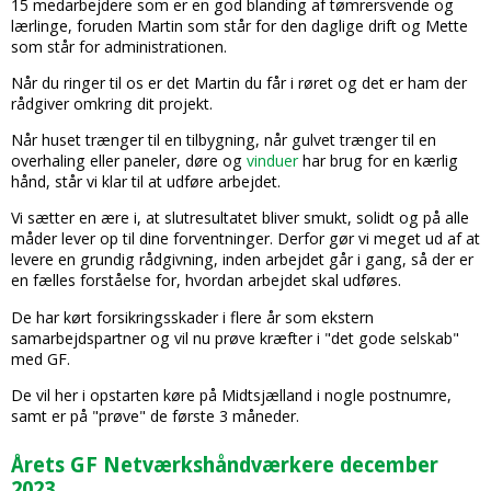
15 medarbejdere som er en god blanding af tømrersvende og
lærlinge, foruden Martin som står for den daglige drift og Mette
som står for administrationen.
Når du ringer til os er det Martin du får i røret og det er ham der
rådgiver omkring dit projekt.
Når huset trænger til en tilbygning, når gulvet trænger til en
overhaling eller paneler, døre og
vinduer
har brug for en kærlig
hånd, står vi klar til at udføre arbejdet.
Vi sætter en ære i, at slutresultatet bliver smukt, solidt og på alle
måder lever op til dine forventninger. Derfor gør vi meget ud af at
levere en grundig rådgivning, inden arbejdet går i gang, så der er
en fælles forståelse for, hvordan arbejdet skal udføres.
De har kørt forsikringsskader i flere år som ekstern
samarbejdspartner og vil nu prøve kræfter i "det gode selskab"
med GF.
De vil her i opstarten køre på Midtsjælland i nogle postnumre,
samt er på "prøve" de første 3 måneder.
Årets GF Netværkshåndværkere december
2023