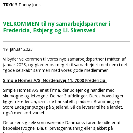
TRYK 3
Tonny Joost
VELKOMMEN til ny samarbejdspartner i
Fredericia, Esbjerg og Ll. Skensved
19. januar 2023
Vi byder velkommen til vores nye samarbejdspartner i midten af
januar 2023, og glæder os meget til samarbejdet med dem i det
"gode selskab" sammen med vores gode medlemmer.
Simple Homes A/S, Nordensvej 11, 7000 Fredericia.
Simple Homes A/S er et firma, der udlejer og handler med
skurvogne og letvogne. De har 3 afdelinger. Deres hovedlager
ligger i Fredericia, samt de har satellit pladser i Bramming og
Store Ladager (Køge) på Sjælland. Så de leverer til hele landet,
også med kort varsel.
De anser sig selv som værende Danmarks førende udlejer af
beboelsesvogne. Bla. til privatgenhusning eller sjakket på