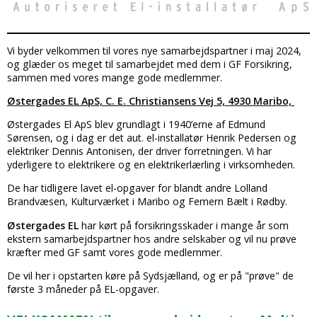
Vi byder velkommen til vores nye samarbejdspartner i maj 2024,
og glæder os meget til samarbejdet med dem i GF Forsikring,
sammen med vores mange gode medlemmer.
Østergades EL ApS, C. E. Christiansens Vej 5, 4930 Maribo,
Østergades El ApS blev grundlagt i 1940’erne af Edmund
Sørensen, og i dag er det aut. el-installatør Henrik Pedersen og
elektriker Dennis Antonisen, der driver forretningen. Vi har
yderligere to elektrikere og en elektrikerlærling i virksomheden.
De har tidligere lavet el-opgaver for blandt andre Lolland
Brandvæsen, Kulturværket i Maribo og Femern Bælt i Rødby.
Østergades EL
har kørt på forsikringsskader i mange år som
ekstern samarbejdspartner hos andre selskaber og vil nu prøve
kræfter med GF samt vores gode medlemmer.
De vil her i opstarten køre på Sydsjælland, og er på "prøve" de
første 3 måneder på EL-opgaver.