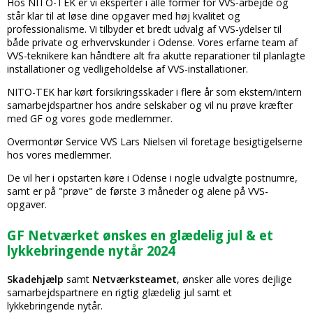
Hos NITO-TEK er vi eksperter i alle former for VVS-arbejde og
står klar til at løse dine opgaver med høj kvalitet og
professionalisme. Vi tilbyder et bredt udvalg af VVS-ydelser til
både private og erhvervskunder i Odense. Vores erfarne team af
VVS-teknikere kan håndtere alt fra akutte reparationer til planlagte
installationer og vedligeholdelse af VVS-installationer.
NITO-TEK har kørt forsikringsskader i flere år som ekstern/intern
samarbejdspartner hos andre selskaber og vil nu prøve kræfter
med GF og vores gode medlemmer.
Overmontør Service VVS Lars Nielsen vil foretage besigtigelserne
hos vores medlemmer.
De vil her i opstarten køre i Odense i nogle udvalgte postnumre,
samt er på "prøve" de første 3 måneder og alene på VVS-
opgaver.
GF Netværket ønskes en glædelig jul & et
lykkebringende nytår 2024
Skadehjælp
samt
Netværksteamet
, ønsker alle vores dejlige
samarbejdspartnere en rigtig glædelig jul samt et
lykkebringende nytår.