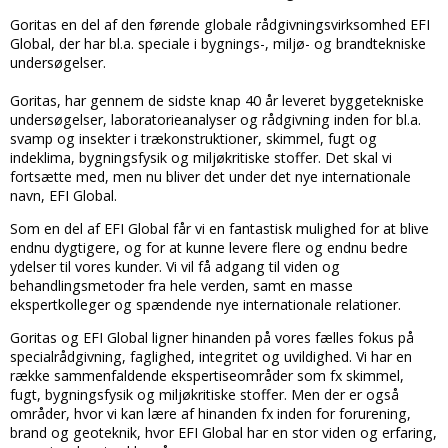
Goritas en del af den førende globale rådgivningsvirksomhed EFI
Global, der har bl.a. speciale i bygnings-, miljø- og brandtekniske
undersøgelser.
Goritas, har gennem de sidste knap 40 år leveret byggetekniske
undersøgelser, laboratorieanalyser og rådgivning inden for bl.a.
svamp og insekter i trækonstruktioner, skimmel, fugt og
indeklima, bygningsfysik og miljøkritiske stoffer. Det skal vi
fortsætte med, men nu bliver det under det nye internationale
navn, EFI Global.
Som en del af EFI Global får vi en fantastisk mulighed for at blive
endnu dygtigere, og for at kunne levere flere og endnu bedre
ydelser til vores kunder. Vi vil få adgang til viden og
behandlingsmetoder fra hele verden, samt en masse
ekspertkolleger og spændende nye internationale relationer.
Goritas og EFI Global ligner hinanden på vores fælles fokus på
specialrådgivning, faglighed, integritet og uvildighed. Vi har en
række sammenfaldende ekspertiseområder som fx skimmel,
fugt, bygningsfysik og miljøkritiske stoffer. Men der er også
områder, hvor vi kan lære af hinanden fx inden for forurening,
brand og geoteknik, hvor EFI Global har en stor viden og erfaring,