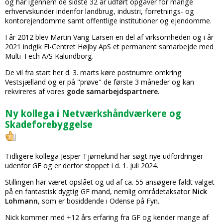
og har igennem de sidste 32 år udført opgaver for mange
erhvervskunder indenfor landbrug, industri, forretnings- og
kontorejendomme samt offentlige institutioner og ejendomme.
I år 2012 blev Martin Vang Larsen en del af virksomheden og i år
2021 indgik El-Centret Højby ApS et permanent samarbejde med
Multi-Tech A/S Kalundborg.
De vil fra start her d. 3. marts køre postnumre omkring
Vestsjælland og er på "prøve" de første 3 måneder og kan
rekvireres af vores
gode samarbejdspartnere.
Ny kollega i Netværkshåndværkere og
Skadeforebyggelse
Tidligere kollega Jesper Tjørnelund har søgt nye udfordringer
udenfor GF og er derfor stoppet i d. 1. juli 2024.
Stillingen har været opslået og ud af ca. 55 ansøgere faldt valget
på en fantastisk dygtig GF mand, nemlig områdetaksator
Nick
Lohmann
, som er bosiddende i Odense på Fyn..
Nick kommer med +12 års erfaring fra GF og kender mange af