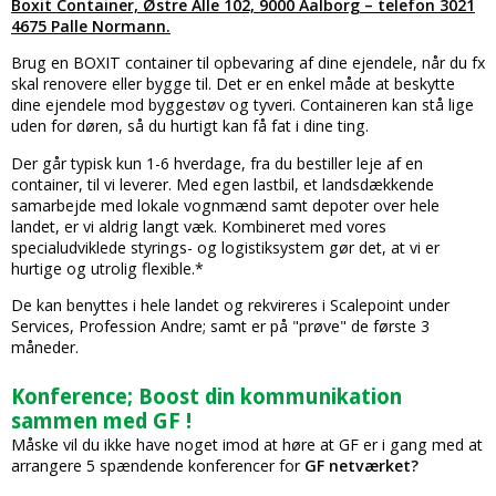
Boxit Container, Østre Alle 102, 9000 Aalborg – telefon 3021
4675 Palle Normann.
Brug en BOXIT container til opbevaring af dine ejendele, når du fx
skal renovere eller bygge til. Det er en enkel måde at beskytte
dine ejendele mod byggestøv og tyveri. Containeren kan stå lige
uden for døren, så du hurtigt kan få fat i dine ting.
Der går typisk kun 1-6 hverdage, fra du bestiller leje af en
container, til vi leverer. Med egen lastbil, et landsdækkende
samarbejde med lokale vognmænd samt depoter over hele
landet, er vi aldrig langt væk. Kombineret med vores
specialudviklede styrings- og logistiksystem gør det, at vi er
hurtige og utrolig flexible.*
De kan benyttes i hele landet og rekvireres i Scalepoint under
Services, Profession Andre; samt er på "prøve" de første 3
måneder.
Konference; Boost din kommunikation
sammen med GF !
Måske vil du ikke have noget imod at høre at GF er i gang med at
arrangere 5 spændende konferencer for
GF netværket?