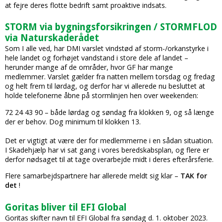
at fejre deres flotte bedrift samt proaktive indsats.
STORM via bygningsforsikringen / STORMFLOD
via Naturskaderådet
Som I alle ved, har DMI varslet vindstød af storm-/orkanstyrke i
hele landet og forhøjet vandstand i store dele af landet –
herunder mange af de områder, hvor GF har mange
medlemmer. Varslet gælder fra natten mellem torsdag og fredag
og helt frem til lørdag, og derfor har vi allerede nu besluttet at
holde telefonerne åbne på stormlinjen hen over weekenden:
72 24 43 90 – både lørdag og søndag fra klokken 9, og så længe
der er behov. Dog minimum til klokken 13.
Det er vigtigt at være der for medlemmerne i en sådan situation.
I Skadehjælp har vi sat gang i vores beredskabsplan, og flere er
derfor nødsaget til at tage overarbejde midt i deres efterårsferie.
Flere samarbejdspartnere har allerede meldt sig klar –
TAK for
det
!
Goritas bliver til EFI Global
Goritas skifter navn til EFI Global fra søndag d. 1. oktober 2023.