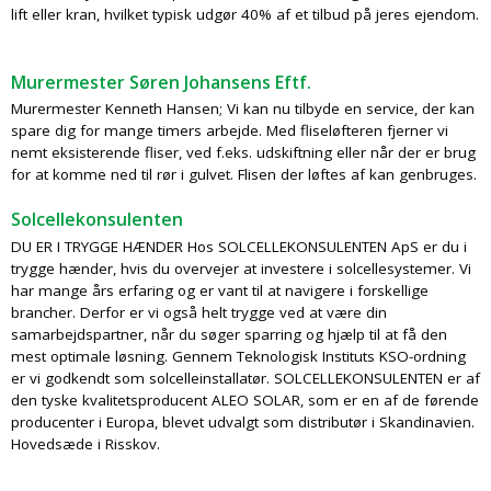
lift eller kran, hvilket typisk udgør 40% af et tilbud på jeres ejendom.
Murermester Søren Johansens Eftf.
Murermester Kenneth Hansen; Vi kan nu tilbyde en service, der kan
spare dig for mange timers arbejde. Med fliseløfteren fjerner vi
nemt eksisterende fliser, ved f.eks. udskiftning eller når der er brug
for at komme ned til rør i gulvet. Flisen der løftes af kan genbruges.
Solcellekonsulenten
DU ER I TRYGGE HÆNDER Hos SOLCELLEKONSULENTEN ApS er du i
trygge hænder, hvis du overvejer at investere i solcellesystemer. Vi
har mange års erfaring og er vant til at navigere i forskellige
brancher. Derfor er vi også helt trygge ved at være din
samarbejdspartner, når du søger sparring og hjælp til at få den
mest optimale løsning. Gennem Teknologisk Instituts KSO-ordning
er vi godkendt som solcelleinstallatør. SOLCELLEKONSULENTEN er af
den tyske kvalitetsproducent ALEO SOLAR, som er en af de førende
producenter i Europa, blevet udvalgt som distributør i Skandinavien.
Hovedsæde i Risskov.