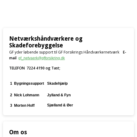
Netværkshåndværkere og
Skadeforebyggelse
GF yder løbende support til GF Forsikrings Håndværkernetværk
E-
mail
gf_netvaerk@gfforsikring.dk
TELEFON 7224 4190 og Tast;
1
Bygningssupport
Skadehjælp
2
Nick Lohmann
Jylland & Fyn
Sjælland & Øer
3 Morten Hoff
Om os