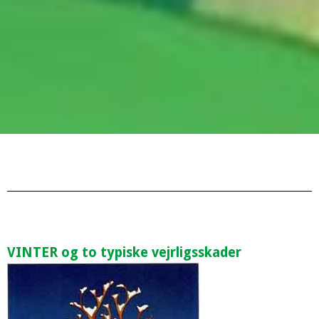
VINTER og to typiske vejrligsskader