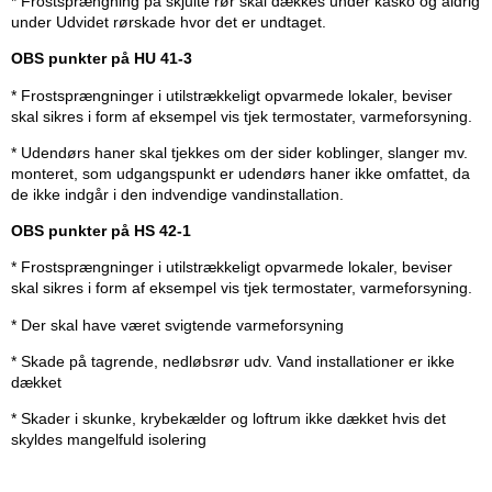
* Frostsprængning på skjulte rør skal dækkes under kasko og aldrig
under Udvidet rørskade hvor det er undtaget.
OBS punkter på HU 41-3
* Frostsprængninger i utilstrækkeligt opvarmede lokaler, beviser
skal sikres i form af eksempel vis tjek termostater, varmeforsyning.
* Udendørs haner skal tjekkes om der sider koblinger, slanger mv.
monteret, som udgangspunkt er udendørs haner ikke omfattet, da
de ikke indgår i den indvendige vandinstallation.
OBS punkter på HS 42-1
* Frostsprængninger i utilstrækkeligt opvarmede lokaler, beviser
skal sikres i form af eksempel vis tjek termostater, varmeforsyning.
* Der skal have været svigtende varmeforsyning
* Skade på tagrende, nedløbsrør udv. Vand installationer er ikke
dækket
* Skader i skunke, krybekælder og loftrum ikke dækket hvis det
skyldes mangelfuld isolering