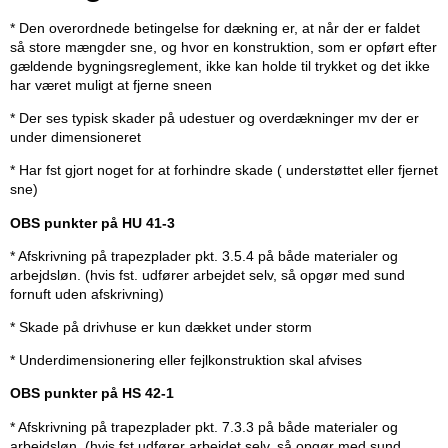
* Den overordnede betingelse for dækning er, at
når der er faldet
så store mængder sne, og hvor en konstruktion, som er opført efter
gældende bygningsreglement, ikke kan holde til trykket og det ikke
har været muligt at fjerne sneen
* Der ses typisk skader på udestuer og overdækninger mv der er
under dimensioneret
* Har fst gjort noget for at forhindre skade ( understøttet eller fjernet
sne)
OBS punkter på HU 41-3
* Afskrivning på trapezplader pkt. 3.5.4 på både materialer og
arbejdsløn. (hvis fst. udfører arbejdet selv, så opgør med sund
fornuft uden afskrivning)
* Skade på drivhuse er kun dækket under storm
* Underdimensionering eller fejlkonstruktion skal afvises
OBS punkter på HS 42-1
* Afskrivning på trapezplader pkt. 7.3.3 på både materialer og
arbejdsløn. (hvis fst udfører arbejdet selv, så opgør med sund