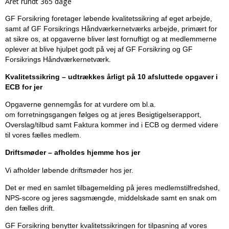
Året rundt 365 dage
GF Forsikring foretager løbende kvalitetssikring af eget arbejde,
samt af GF Forsikrings Håndværkernetværks arbejde, primært for
at sikre os, at opgaverne bliver løst fornuftigt og at medlemmerne
oplever at blive hjulpet godt på vej af GF Forsikring og GF
Forsikrings Håndværkernetværk.
Kvalitetssikring – udtrækkes årligt på 10 afsluttede opgaver i
ECB for jer
Opgaverne gennemgås for at vurdere om bl.a.
om forretningsgangen følges og at jeres Besigtigelserapport,
Overslag/tilbud samt Faktura kommer ind i ECB og dermed videre
til vores fælles medlem.
Driftsmøder – afholdes hjemme hos jer
Vi afholder løbende driftsmøder hos jer.
Det er med en samlet tilbagemelding på jeres medlemstilfredshed,
NPS-score og jeres sagsmængde, middelskade samt en snak om
den fælles drift.
GF Forsikring benytter kvalitetssikringen for tilpasning af vores